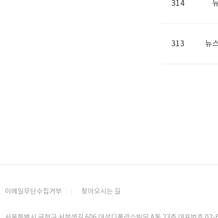
314
뉴
313
뉴스
이메일무단수집거부
찾아오시는 길
서울특별시 금천구 서부샛길 606 대성디폴리스빌딩 A동 23층 대표번호 02-6919