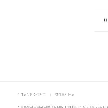
11
이메일무단수집거부
찾아오시는 길
서울특별시 금천구 서부샛길 606 대성디폴리스빌딩 A동 23층 대표번호 