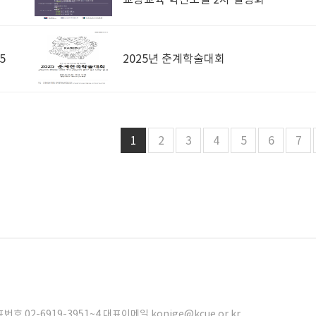
5
2025년 춘계학술대회
1
2
3
4
5
6
7
02-6919-3951~4 대표이메일 konige@kcue.or.kr