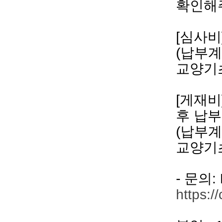
확인해
[
심사비
(
납부계
교양기
[
게재비
후 납부
(
납부계
교양기
-
문의
:
https:/