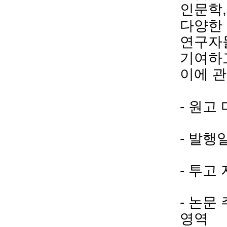
인문학
,
다양한 
연구자
기여하
이에 
-
원고 
-
발행
-
투고 
-
논문 
영역