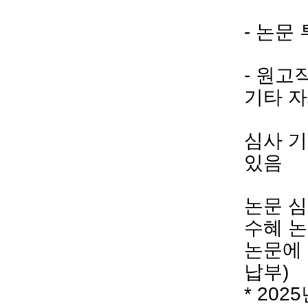
-
논문 
-
원고작
기타 자
심사 
있음
논문 심
수혜 
논문에
납부
)
* 2025