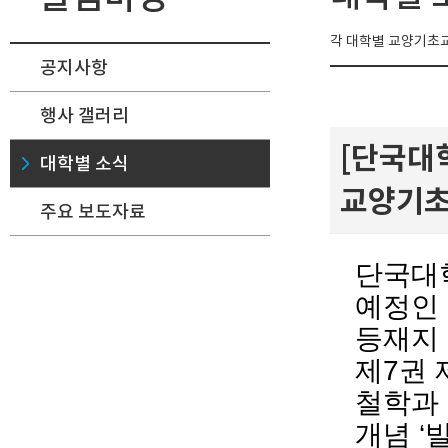
각 대학별 교양기초교
공지사항
행사 갤러리
[단국대학
대학별 소식
교양기초
주요 보도자료
단국대
예정인
등재지
제
7
권 
철학과
개념
‘