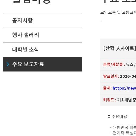
교양교육 및 고등교육
공지사항
행사 갤러리
[산학 人사이트]
대학별 소식
주요 보도자료
분류/세분류 :
뉴스 
발표일자:
2026-04
출처:
https://ne
키워드 :
기초개념 중
□ 주요내용
- 대한민국 과학
- 전기적 특성과