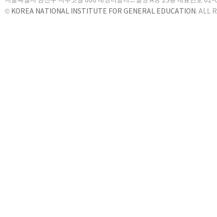
서울특별시 금천구 서부샛길 606 대성디폴리스빌딩 A동 23층 대표번호 02-6919
©
KOREA NATIONAL INSTITUTE FOR GENERAL EDUCATION
. ALL