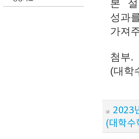
본 설
성과를
가져주
첨부.
(대학
202
(대학수